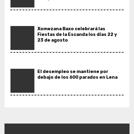
Xomezana Baxo celebrará las
Fiestas de la Escanda los días 22 y
23 de agosto
El desempleo se mantiene por
debajo de los 600 parados en Lena
Teyeo celebrará el 19 de septiembre
su Gran Corderada dentro de la
programación de sus fiestas