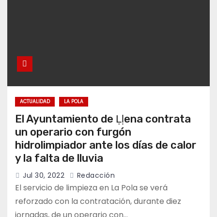
Aprender asturiano en
Campomanes: abierto el plazo para
inscribirse en el programa Falamos
Erías celebra sus fiestas este
sábado 8 de agosto con tradición,
música y convivencia vecinal
ACTUALIDAD
LA POLA
El Ayuntamiento de Ḷḷena contrata
un operario con furgón
hidrolimpiador ante los días de calor
La Casona de Campomanes presenta
sus novedades literarias para el mes
y la falta de lluvia
de agosto
Jul 30, 2022
Redacción
El servicio de limpieza en La Pola se verá
reforzado con la contratación, durante diez
jornadas, de un operario con…