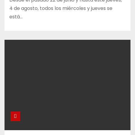
4 de agosto, todos los miércoles y jueves se
está…
La SD Lenense convoca su Asamblea
General Ordinaria para el próximo 11
de agosto
La SD Lenense llama a los niños
nacidos en 2013 y 2014 a unirse al
club
Helicóptero y rescatadores por
tierra para auxiliar ya de madrugada
a dos senderistas desorientados en
Las Ubiñas