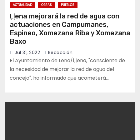
ACTUALIDAD
OBRAS
PUEBLOS
Las fiestas de Nuestra Señora de
Ḷḷena mejorará la red de agua con
Lourdes llenarán Congostinas de
ambiente del 7 al 9 de agosto
actuaciones en Campumanes,
Espineo, Xomezana Riba y Xomezana
Baxo
Jul 31, 2022
Redacción
La Unión de Consumidores redobla
El Ayuntamiento de Lena/Ḷḷena, "consciente de
la presión y moviliza a más de 8.000
afectados del peaje del Huerna /
la necesidad de mejorar la red de agua del
Güerna
concejo", ha informado que acometerá…
Valgrande-Pajares abrirá gratis la
telecabina para contemplar el
eclipse total desde Cuitunigru