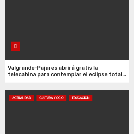
tierra para auxiliar ya de madrugada
a dos senderistas desorientados en
Las Ubiñas
Las fiestas de Nuestra Señora de
Lourdes llenarán Congostinas de
ambiente del 7 al 9 de agosto
Valgrande-Pajares abrirá gratis la
telecabina para contemplar el eclipse total
desde Cuitunigru
La Unión de Consumidores redobla
la presión y moviliza a más de 8.000
afectados del peaje del Huerna /
ACTUALIDAD
CULTURA Y OCIO
EDUCACIÓN
Güerna
Valgrande-Pajares abrirá gratis la
telecabina para contemplar el