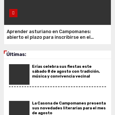
eclipse total desde Cuitunigru
Aprender asturiano en
Aprender asturiano en Campomanes:
Campomanes: abierto el plazo para
abierto el plazo para inscribirse en el
inscribirse en el programa Falamos
programa Falamos
Últimas:
Erías celebra sus fiestas este
sábado 8 de agosto con tradición,
música y convivencia vecinal
La Casona de Campomanes presenta
sus novedades literarias para el mes
de agosto