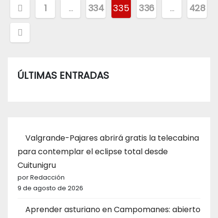
Paginación
1
…
334
335
336
…
428
de
entradas
ÚLTIMAS ENTRADAS
Valgrande-Pajares abrirá gratis la telecabina
para contemplar el eclipse total desde
Cuitunigru
por Redacción
9 de agosto de 2026
Aprender asturiano en Campomanes: abierto