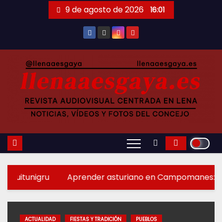
Saltar
9 de agosto de 2026
16:01
al
contenido
ru
Aprender asturiano en Campomanes: abierto el pl
ACTUALIDAD
FIESTAS Y TRADICIÓN
PUEBLOS