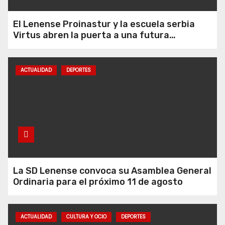
El Lenense Proinastur y la escuela serbia
Virtus abren la puerta a una futura
colaboración internacional
ACTUALIDAD
DEPORTES
La SD Lenense llama a los niños
nacidos en 2013 y 2014 a unirse al
La SD Lenense convoca su Asamblea General
club
Ordinaria para el próximo 11 de agosto
ACTUALIDAD
CULTURA Y OCIO
DEPORTES
Helicóptero y rescatadores por