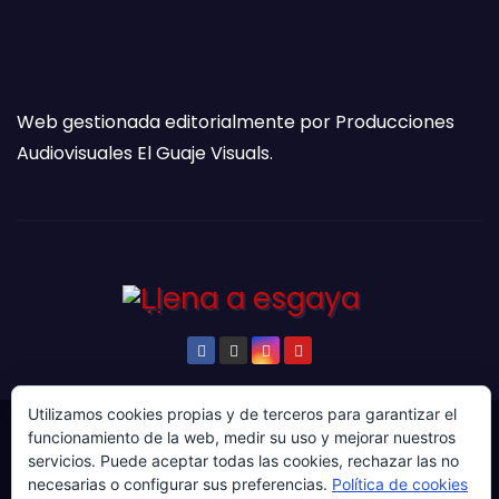
Web gestionada editorialmente por Producciones
Audiovisuales El Guaje Visuals.
Utilizamos cookies propias y de terceros para garantizar el
funcionamiento de la web, medir su uso y mejorar nuestros
© Copyright 2024. Todos los derechos reservados.
servicios. Puede aceptar todas las cookies, rechazar las no
Web gestionada por Producciones Audiovisuales El
necesarias o configurar sus preferencias.
Política de cookies