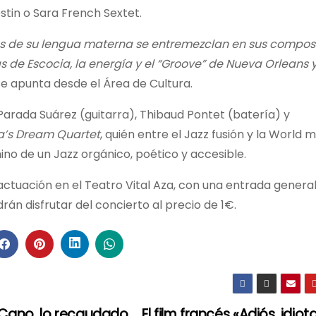
stin o Sara French Sextet.
es de su lengua materna se entremezclan en sus composi
 de Escocia, la energía y el “Groove” de Nueva Orleans y
 se apunta desde el Área de Cultura.
arada Suárez (guitarra), Thibaud Pontet (batería) y
a’s Dream Quartet
, quién entre el Jazz fusión y la World m
mino de un Jazz orgánico, poético y accesible.
actuación en el Teatro Vital Aza, con una entrada genera
rán disfrutar del concierto al precio de 1€.
 Cano, lo recaudado
El film francés «Adiós, idiot