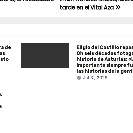
tarde en el Vital Aza
ra de
Eligio del Castillo repa
as
Oh seis décadas fotogr
osto
historia de Asturias: «
importante siempre fu
las historias de la gen
Jul 31, 2026
s
e