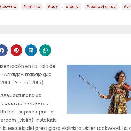
,
,
,
,
,
acevedo
#música
#ocio
#teatro
#teatro vital aza
#vit
esentación en La Pola del
 «Arraigo», trabajo que
 2014, “Adoro” 2015).
2008, asturiana de
hecho del arraigo su
titulada superior por los
rdam (violín), instalada
 la escuela del prestigioso violinista Didier Lockwood, ha