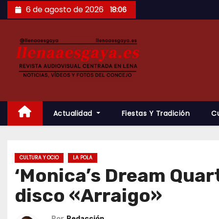
Saltar
6 de agosto de 2026
18:06
al
contenido
Actualidad
Fiestas Y Tradición
C
CULTURA Y OCIO
LA POLA
‘Monica’s Dream Quart
disco «Arraigo»
Por
Redacción