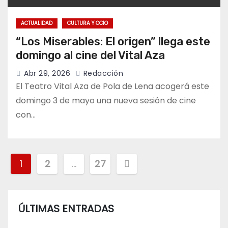
ACTUALIDAD
CULTURA Y OCIO
“Los Miserables: El origen” llega este
domingo al cine del Vital Aza
Abr 29, 2026
Redacción
El Teatro Vital Aza de Pola de Lena acogerá este
domingo 3 de mayo una nueva sesión de cine
con…
Paginación
1
2
…
27
de
entradas
ÚLTIMAS ENTRADAS