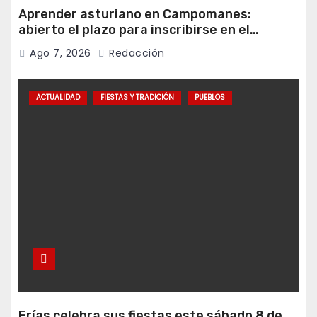
Aprender asturiano en Campomanes:
abierto el plazo para inscribirse en el
programa Falamos
Ago 7, 2026
Redacción
ACTUALIDAD
FIESTAS Y TRADICIÓN
PUEBLOS
Erías celebra sus fiestas este sábado 8 de