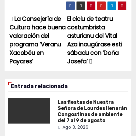
La Consejería de
El ciclu de teatru
Navegación
Cultura hace buena
costumbrista
de
valoración del
asturianu del Vital
entradas
programa ‘Veranu
Aza inaugúrase esti
Xacobéu en
sábadu con ‘Doña
Payares’
Josefa’
Entrada relacionada
Las fiestas de Nuestra
Señora de Lourdes llenarán
Congostinas de ambiente
del 7 al 9 de agosto
Ago 3, 2026