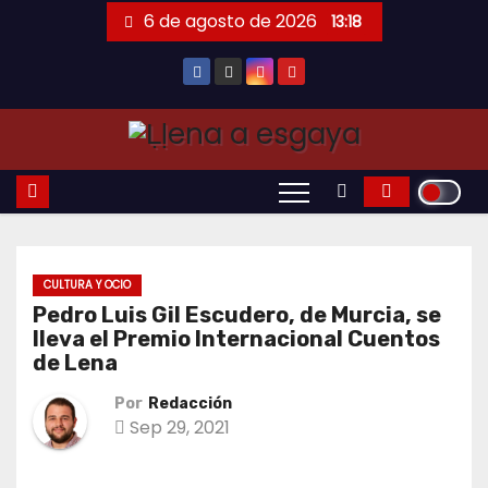
Saltar
6 de agosto de 2026
13:18
al
contenido
CULTURA Y OCIO
Pedro Luis Gil Escudero, de Murcia, se
lleva el Premio Internacional Cuentos
de Lena
Por
Redacción
Sep 29, 2021