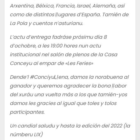
Arxentina, Bélxica, Francia, Israel, Alemaña, así
como de distintos ḷḷugares d’España. Tamién de
La Pola y cuentos n’asturianu.
L’actu d’entrega fadráse prósimu día 8
d’ochobre, a les 19:00 hores nun actu
institucional nel salón de plenos de la Casa
Conceyu al empar de «Les Feries»
Dende’l #ConciyuḶḷena, damos la norabuena al
ganador y queremos agradecer la bona ḷḷabor
del xuráu una vuelta más a los que tamién-yos
damos les gracies al igual que toles y tolos
participantes.
Un candial saludu
y hasta la edición del 2022 (la
númberu LIX)