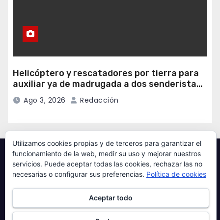
Helicóptero y rescatadores por tierra para
auxiliar ya de madrugada a dos senderistas
desorientados en Las Ubiñas
Ago 3, 2026
Redacción
Utilizamos cookies propias y de terceros para garantizar el
funcionamiento de la web, medir su uso y mejorar nuestros
Queda terminantemente prohibida la reproducción
servicios. Puede aceptar todas las cookies, rechazar las no
necesarias o configurar sus preferencias.
Política de cookies
total o parcial de los contenidos ofrecidos a través
de este medio, salvo autorización expresa de
Aceptar todo
Producciones Audiovisuales El Guaje Visuals. Así
mismo queda prohibida toda reproducción a efectos