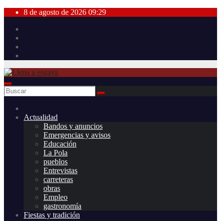
Saltar
8 de agosto de 2026
09:29
al
contenido
Actualidad
Bandos y anuncios
Emergencias y avisos
Educación
La Pola
pueblos
Entrevistas
carreteras
obras
Empleo
gastronomía
Fiestas y tradición