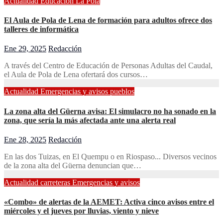
Actualidad
Educación
La Pola
El Aula de Pola de Lena de formación para adultos ofrece dos
talleres de informática
Ene 29, 2025
Redacción
A través del Centro de Educación de Personas Adultas del Caudal,
el Aula de Pola de Lena ofertará dos cursos…
Actualidad
Emergencias y avisos
pueblos
La zona alta del Güerna avisa: El simulacro no ha sonado en la
zona, que sería la más afectada ante una alerta real
Ene 28, 2025
Redacción
En las dos Tuizas, en El Quempu o en Riospaso... Diversos vecinos
de la zona alta del Güerna denuncian que…
Actualidad
carreteras
Emergencias y avisos
«Combo» de alertas de la AEMET: Activa cinco avisos entre el
miércoles y el jueves por lluvias, viento y nieve