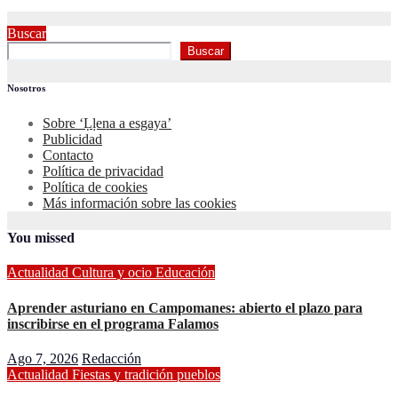
Buscar
Buscar
Nosotros
Sobre ‘Ḷḷena a esgaya’
Publicidad
Contacto
Política de privacidad
Política de cookies
Más información sobre las cookies
You missed
Actualidad
Cultura y ocio
Educación
Aprender asturiano en Campomanes: abierto el plazo para
inscribirse en el programa Falamos
Ago 7, 2026
Redacción
Actualidad
Fiestas y tradición
pueblos