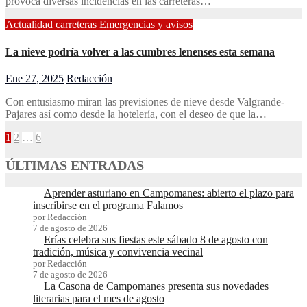
provoca diversas incidencias en las carreteras…
Actualidad
carreteras
Emergencias y avisos
La nieve podría volver a las cumbres lenenses esta semana
Ene 27, 2025
Redacción
Con entusiasmo miran las previsiones de nieve desde Valgrande-
Pajares así como desde la hotelería, con el deseo de que la…
Paginación
1
2
…
6
de
ÚLTIMAS ENTRADAS
entradas
Aprender asturiano en Campomanes: abierto el plazo para
inscribirse en el programa Falamos
por Redacción
7 de agosto de 2026
Erías celebra sus fiestas este sábado 8 de agosto con
tradición, música y convivencia vecinal
por Redacción
7 de agosto de 2026
La Casona de Campomanes presenta sus novedades
literarias para el mes de agosto