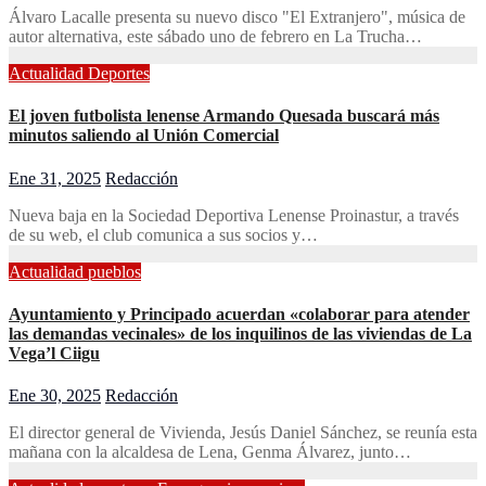
Álvaro Lacalle presenta su nuevo disco "El Extranjero", música de
autor alternativa, este sábado uno de febrero en La Trucha…
Actualidad
Deportes
El joven futbolista lenense Armando Quesada buscará más
minutos saliendo al Unión Comercial
Ene 31, 2025
Redacción
Nueva baja en la Sociedad Deportiva Lenense Proinastur, a través
de su web, el club comunica a sus socios y…
Actualidad
pueblos
Ayuntamiento y Principado acuerdan «colaborar para atender
las demandas vecinales» de los inquilinos de las viviendas de La
Vega’l Ciigu
Ene 30, 2025
Redacción
El director general de Vivienda, Jesús Daniel Sánchez, se reunía esta
mañana con la alcaldesa de Lena, Genma Álvarez, junto…