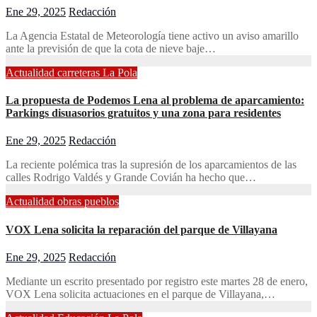
Ene 29, 2025
Redacción
La Agencia Estatal de Meteorología tiene activo un aviso amarillo
ante la previsión de que la cota de nieve baje…
Actualidad
carreteras
La Pola
La propuesta de Podemos Lena al problema de aparcamiento:
Parkings disuasorios gratuitos y una zona para residentes
Ene 29, 2025
Redacción
La reciente polémica tras la supresión de los aparcamientos de las
calles Rodrigo Valdés y Grande Covián ha hecho que…
Actualidad
obras
pueblos
VOX Lena solicita la reparación del parque de Villayana
Ene 29, 2025
Redacción
Mediante un escrito presentado por registro este martes 28 de enero,
VOX Lena solicita actuaciones en el parque de Villayana,…