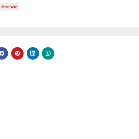
#bando