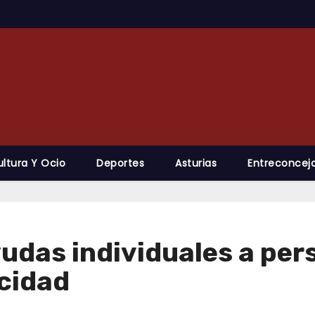
ultura Y Ocio
Deportes
Asturias
Entreconcejo
das individuales a per
cidad