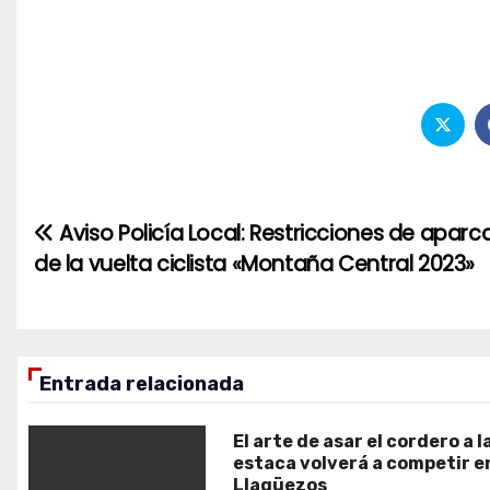
Aviso Policía Local: Restricciones de apa
Navegación
de la vuelta ciclista «Montaña Central 2023»
de
entradas
Entrada relacionada
El arte de asar el cordero a l
estaca volverá a competir e
Llagüezos