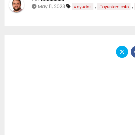
May 11, 2023
,
,
#ayudas
#ayuntamiento