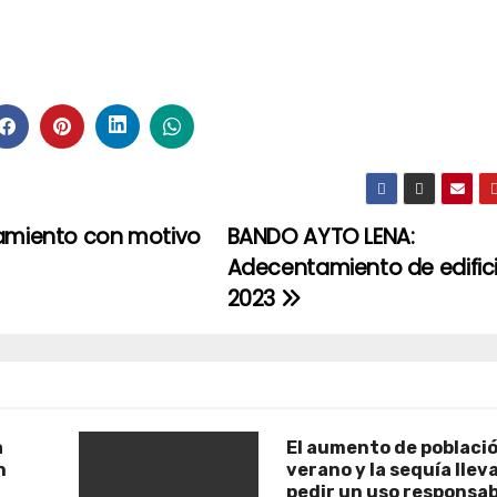
rcamiento con motivo
BANDO AYTO LENA:
Adecentamiento de edifici
2023
a
El aumento de poblaci
n
verano y la sequía llev
pedir un uso responsab