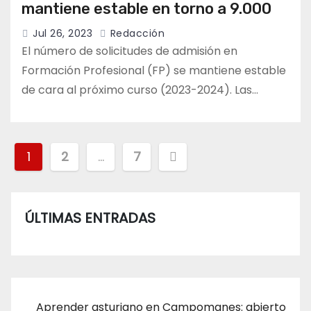
mantiene estable en torno a 9.000
Jul 26, 2023
Redacción
El número de solicitudes de admisión en
Formación Profesional (FP) se mantiene estable
de cara al próximo curso (2023-2024). Las…
Paginación
1
2
…
7
de
entradas
ÚLTIMAS ENTRADAS
Aprender asturiano en Campomanes: abierto