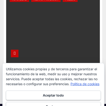
Utilizamos cookies propias y de terceros para garantizar el
Xomezana Baxo celebrará las Fiestas de la
funcionamiento de la web, medir su uso y mejorar nuestros
Escanda los días 22 y 23 de agosto
servicios. Puede aceptar todas las cookies, rechazar las no
necesarias o configurar sus preferencias.
Política de cookies
Ago 6, 2026
Redacción
Aceptar todo