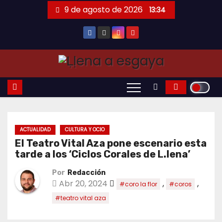
Saltar
9 de agosto de 2026
13:34
al
contenido
ACTUALIDAD
CULTURA Y OCIO
El Teatro Vital Aza pone escenario esta
tarde a los ‘Ciclos Corales de L.lena’
Por
Redacción
Abr 20, 2024
,
,
#coro la flor
#coros
#teatro vital aza