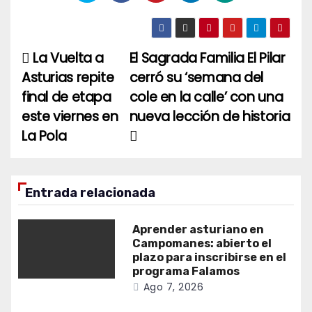
La Vuelta a
El Sagrada Familia El Pilar
Navegación
Asturias repite
cerró su ‘semana del
de
final de etapa
cole en la calle’ con una
entradas
este viernes en
nueva lección de historia
La Pola
Entrada relacionada
Aprender asturiano en
Campomanes: abierto el
plazo para inscribirse en el
programa Falamos
Ago 7, 2026