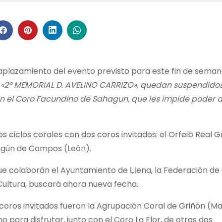
l aplazamiento del evento previsto para este fin de sema
«2º MEMORIAL D. AVELINO CARRIZO», quedan suspendido
en el Coro Facundino de Sahagun, que les impide poder as
os ciclos corales con dos coros invitados: el Orfeib Real 
hagún de Campos (León).
 que colaborán el Ayuntamiento de Ḷḷena, la Federación de
 Cultura, buscará ahora nueva fecha.
s coros invitados fueron la Agrupación Coral de Griñón (Ma
 para disfrutar, junto con el Coro La Flor, de otras dos