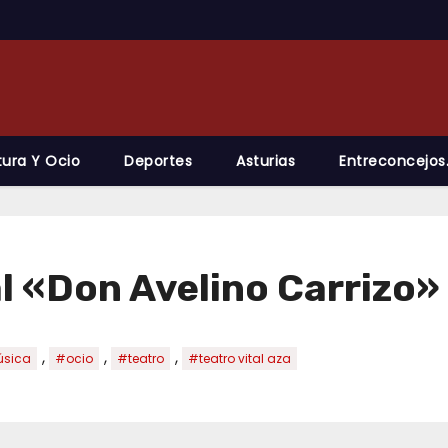
tura Y Ocio
Deportes
Asturias
Entreconcejos
al «Don Avelino Carrizo»
,
,
,
sica
#ocio
#teatro
#teatro vital aza