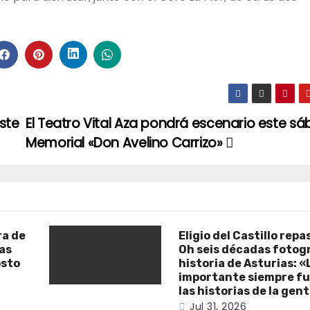
ste
El Teatro Vital Aza pondrá escenario este sáb
Memorial «Don Avelino Carrizo»
ra de
Eligio del Castillo repa
as
Oh seis décadas fotogr
osto
historia de Asturias: «
importante siempre fu
las historias de la gen
Jul 31, 2026