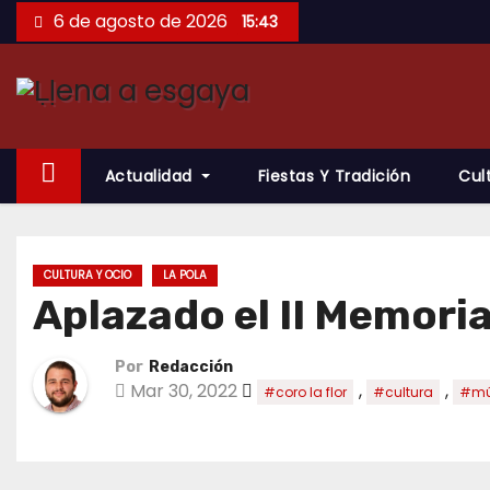
Saltar
6 de agosto de 2026
15:43
al
contenido
Actualidad
Fiestas Y Tradición
Cul
CULTURA Y OCIO
LA POLA
Aplazado el II Memori
Por
Redacción
Mar 30, 2022
,
,
#coro la flor
#cultura
#mú