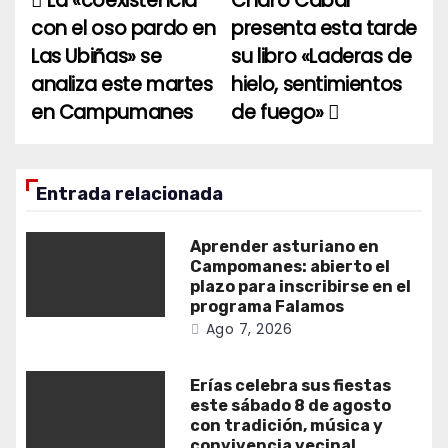
La «coexistencia
Charo Cabal
Navegación
con el oso pardo en
presenta esta tarde
de
Las Ubiñas» se
su libro «Laderas de
entradas
analiza este martes
hielo, sentimientos
en Campumanes
de fuego»
Entrada relacionada
Aprender asturiano en
Campomanes: abierto el
plazo para inscribirse en el
programa Falamos
Ago 7, 2026
Erías celebra sus fiestas
este sábado 8 de agosto
con tradición, música y
convivencia vecinal