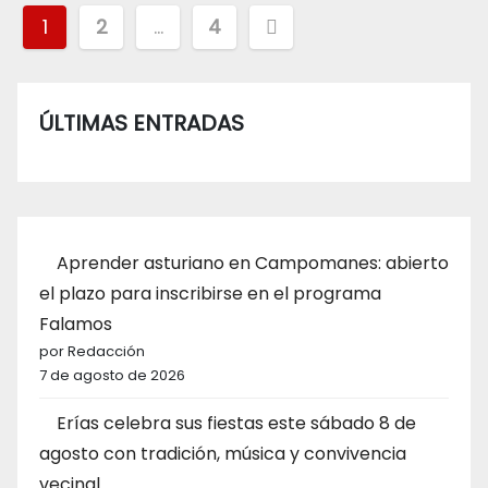
Paginación
1
2
…
4
de
entradas
ÚLTIMAS ENTRADAS
Aprender asturiano en Campomanes: abierto
el plazo para inscribirse en el programa
Falamos
por Redacción
7 de agosto de 2026
Erías celebra sus fiestas este sábado 8 de
agosto con tradición, música y convivencia
vecinal