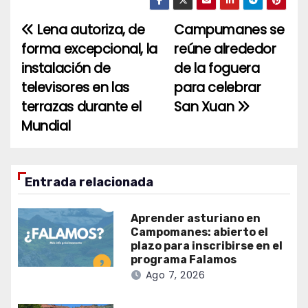
Lena autoriza, de
Campumanes se
Navegación
forma excepcional, la
reúne alrededor
de
instalación de
de la foguera
entradas
televisores en las
para celebrar
terrazas durante el
San Xuan
Mundial
Entrada relacionada
Aprender asturiano en
Campomanes: abierto el
plazo para inscribirse en el
programa Falamos
Ago 7, 2026