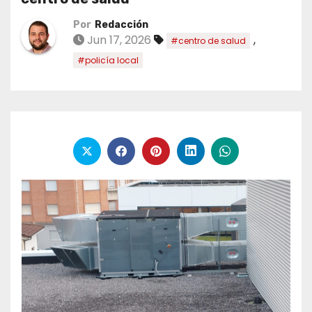
Por
Redacción
Jun 17, 2026
,
#centro de salud
#policía local