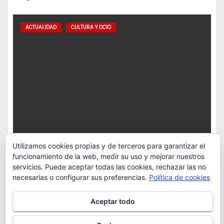
ACTUALIDAD
CULTURA Y OCIO
Utilizamos cookies propias y de terceros para garantizar el
funcionamiento de la web, medir su uso y mejorar nuestros
servicios. Puede aceptar todas las cookies, rechazar las no
necesarias o configurar sus preferencias.
Política de cookies
La Casona de Campomanes presenta sus
novedades literarias para el mes de agosto
Aceptar todo
Ago 7, 2026
Redacción