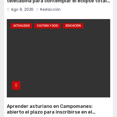
telecabina para contemplar el eclipse total
desde Cuitunigru
Ago 9, 2026
Redacción
ACTUALIDAD
CULTURA Y OCIO
EDUCACIÓN
Aprender asturiano en Campomanes:
abierto el plazo para inscribirse en el