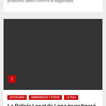
presunto delito contra la seguridad…
ACTUALIDAD
EMERGENCIAS Y AVISOS
LA POLA
La Policía Local de Lena investigará