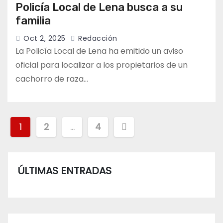
Policía Local de Lena busca a su
familia
Oct 2, 2025
Redacción
La Policía Local de Lena ha emitido un aviso
oficial para localizar a los propietarios de un
cachorro de raza…
Paginación
1
2
…
4
de
entradas
ÚLTIMAS ENTRADAS