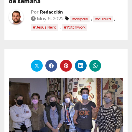
de semana
Por
Redacción
May 6, 2022
,
,
#aspale
#cultura
,
#Jesus Neira
#Patchwork