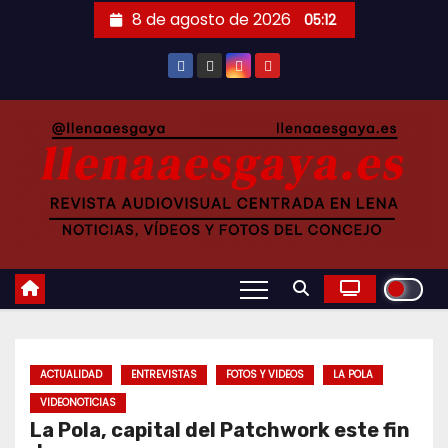
Saltar
8 de agosto de 2026
05:12
al
contenido
ACTUALIDAD
ENTREVISTAS
FOTOS Y VIDEOS
LA POLA
VIDEONOTICIAS
La Pola, capital del Patchwork este fin