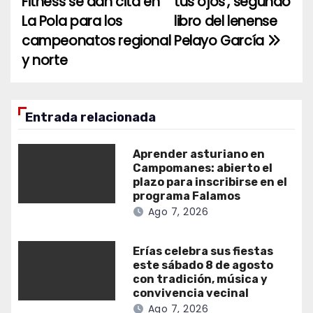
Fitness se dan cita en
tus ojos’, segundo
de
La Pola para los
libro del lenense
entradas
campeonatos regional
Pelayo García
y norte
Entrada relacionada
Aprender asturiano en
Campomanes: abierto el
plazo para inscribirse en el
programa Falamos
Ago 7, 2026
Erías celebra sus fiestas
este sábado 8 de agosto
con tradición, música y
convivencia vecinal
Ago 7, 2026