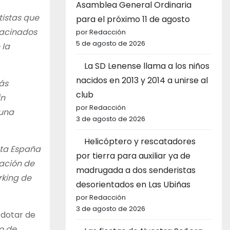
Asamblea General Ordinaria
tistas que
para el próximo 11 de agosto
hacinados
por Redacción
5 de agosto de 2026
 la
La SD Lenense llama a los niños
nacidos en 2013 y 2014 a unirse al
ás
club
in
por Redacción
 una
3 de agosto de 2026
Helicóptero y rescatadores
sta España
por tierra para auxiliar ya de
ración de
madrugada a dos senderistas
rking de
desorientados en Las Ubiñas
por Redacción
3 de agosto de 2026
 dotar de
io de