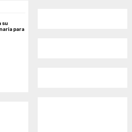
 su
naria para
o