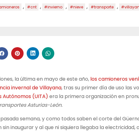
,
,
,
,
,
amioneros
#cnt
#invierno
#nieve
#transporte
#villaya
nes, la última en mayo de este año,
los camioneros ven
ia invernal de Villayana
, tras su primer día de uso las v
as Autónomos (UITA)
era la primera organización en pronu
ansportes Asturias-León.
 la pasada semana, y como todos saben el corte del Güerna
in inaugurar y al que ni siquiera llegaba la electricidad, 