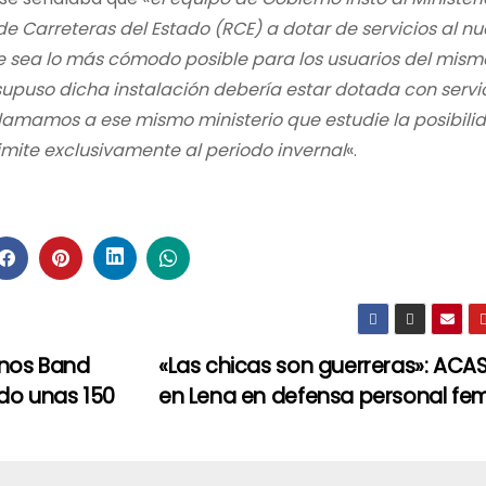
de Carreteras del Estado (RCE) a dotar de servicios al n
 sea lo más cómodo posible para los usuarios del mism
upuso dicha instalación debería estar dotada con serv
clamamos a ese mismo ministerio que estudie la posibili
limite exclusivamente al periodo invernal
«.
enos Band
«Las chicas son guerreras»: ACA
ido unas 150
en Lena en defensa personal f