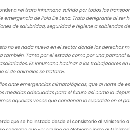
condena «
el trato inhumano sufrido por todos los transpor
e emergencia de Pola De Lena. Trato denigrante al ser 
ones de salubridad, seguridad e higiene a sabiendas de
sto no es nada nuevo en el sector donde los derechos m
día también. Tanto por el estado como por una patronal s
 asalariados. Es inhumano hacinar a los trabajadores en
 si de animales se tratara
«.
edios ante emergencias climatológicas, que al norte de e
mos medidas adecuadas para el futuro así como la depu
unimos aquellas voces que condenan lo sucedido en el pa
da que se ha instado desde el consistorio al Ministerio a
, se señalaba que «
el equipo de Gobierno instó al Minister