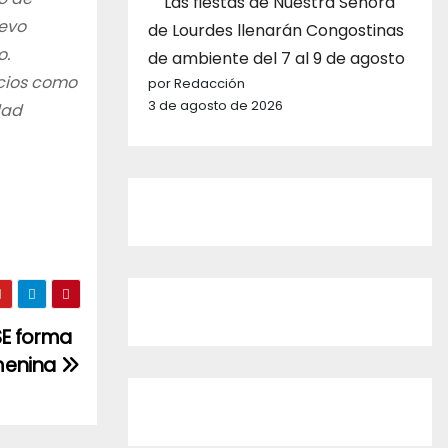
Las fiestas de Nuestra Señora
uevo
de Lourdes llenarán Congostinas
o.
de ambiente del 7 al 9 de agosto
icios como
por Redacción
3 de agosto de 2026
dad
SE forma
emenina