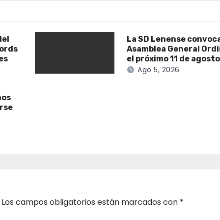
del
La SD Lenense convoca
cords
Asamblea General Ordi
es
el próximo 11 de agost
Ago 5, 2026
ños
irse
Los campos obligatorios están marcados con
*