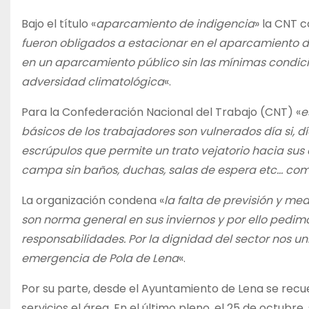
Bajo el título «
aparcamiento de indigencia
» la CNT 
fueron obligados a estacionar en el aparcamiento d
en un aparcamiento público sin las mínimas condici
adversidad climatológica
«.
Para la Confederación Nacional del Trabajo (CNT) «
e
básicos de los trabajadores son vulnerados día si, 
escrúpulos que permite un trato vejatorio hacia sus
campa sin baños, duchas, salas de espera etc… como
La organización condena «
la falta de previsión y m
son norma general en sus inviernos y por ello pedi
responsabilidades. Por la dignidad del sector nos 
emergencia de Pola de Lena
«.
Por su parte, desde el Ayuntamiento de Lena se recuer
servicios el área. En el último pleno, el 25 de octubre