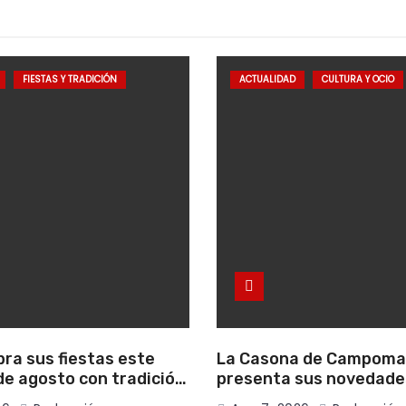
FIESTAS Y TRADICIÓN
ACTUALIDAD
CULTURA Y OCIO
bra sus fiestas este
La Casona de Campom
e agosto con tradición,
presenta sus novedade
onvivencia vecinal
literarias para el mes 