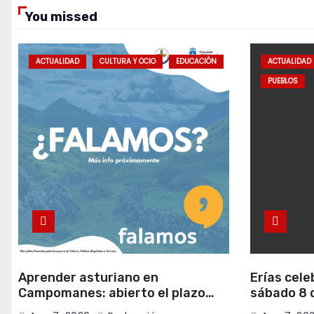
You missed
ACTUALIDAD
CULTURA Y OCIO
EDUCACIÓN
ACTUALIDAD
PUEBLOS
Aprender asturiano en
Erías cele
Campomanes: abierto el plazo
sábado 8 d
para inscribirse en el programa
música y c