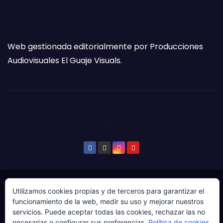
Web gestionada editorialmente por Producciones
Audiovisuales El Guaje Visuals.
© Copyright 2024. Todos los derechos reservados.
Utilizamos cookies propias y de terceros para garantizar el
funcionamiento de la web, medir su uso y mejorar nuestros
Web gestionada por Producciones Audiovisuales El
servicios. Puede aceptar todas las cookies, rechazar las no
Guaje Visuals.
necesarias o configurar sus preferencias.
Política de cookies