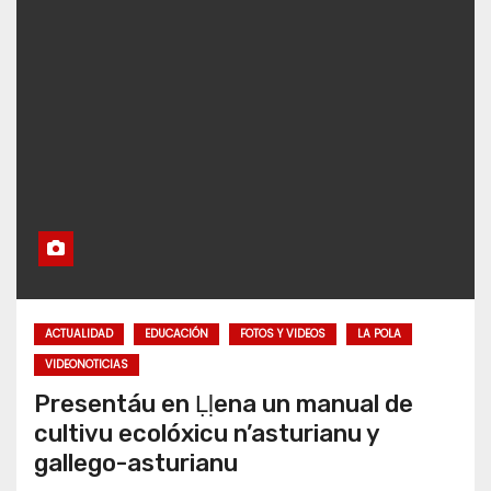
ACTUALIDAD
EDUCACIÓN
FOTOS Y VIDEOS
LA POLA
VIDEONOTICIAS
Presentáu en Ḷḷena un manual de
cultivu ecolóxicu n’asturianu y
gallego-asturianu