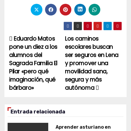
Eduardo Matos
Los caminos
Navegación
pone un diez a los
escolares buscan
de
alumnos del
ser seguros en Lena
entradas
Sagrada Familia El
y promover una
Pilar «pero qué
movilidad sana,
imaginación, qué
segura y más
bárbaro»
autónoma
Entrada relacionada
Aprender asturiano en