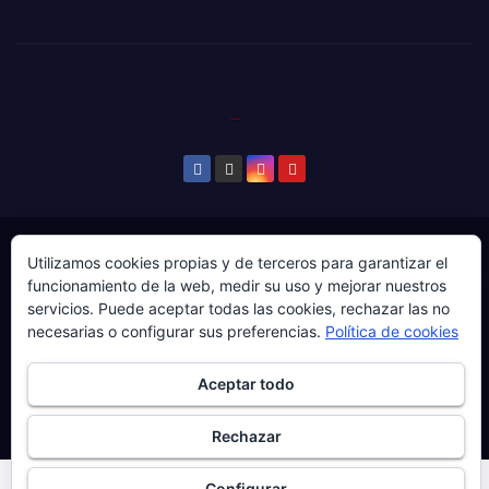
© Copyright 2024. Todos los derechos reservados.
Utilizamos cookies propias y de terceros para garantizar el
funcionamiento de la web, medir su uso y mejorar nuestros
Web gestionada por Producciones Audiovisuales El
servicios. Puede aceptar todas las cookies, rechazar las no
Guaje Visuals.
necesarias o configurar sus preferencias.
Política de cookies
Sobre ‘Ḷḷena a esgaya’
Publicidad
Contacto
Aceptar todo
Política de privacidad
Política de cookies
Más información sobre las cookies
Rechazar
Configurar