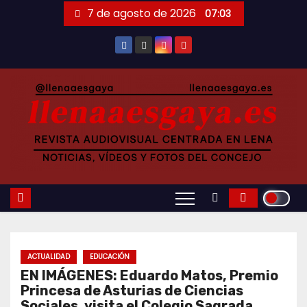
Saltar
7 de agosto de 2026
07:03
al
contenido
ACTUALIDAD
EDUCACIÓN
EN IMÁGENES: Eduardo Matos, Premio
Princesa de Asturias de Ciencias
Sociales, visita el Colegio Sagrada