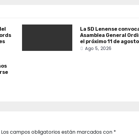
del
La SD Lenense convoca
cords
Asamblea General Ordi
es
el próximo 11 de agost
Ago 5, 2026
ños
irse
Los campos obligatorios están marcados con
*