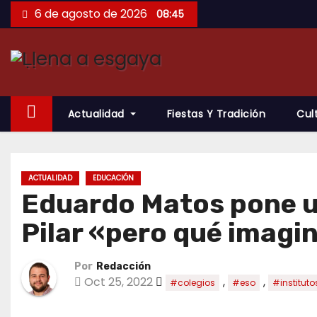
Saltar
6 de agosto de 2026
08:45
al
contenido
Actualidad
Fiestas Y Tradición
Cul
ACTUALIDAD
EDUCACIÓN
Eduardo Matos pone un
Pilar «pero qué imagi
Por
Redacción
Oct 25, 2022
,
,
#colegios
#eso
#instituto