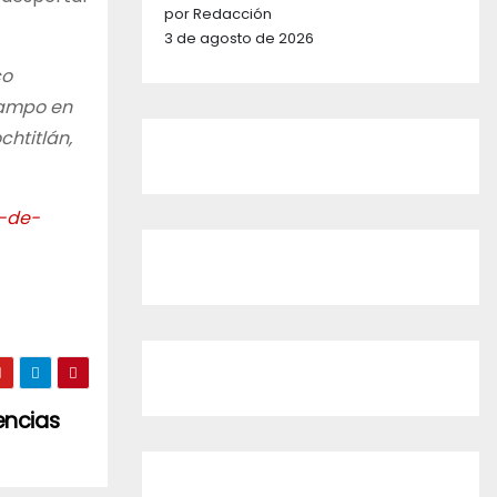
por Redacción
3 de agosto de 2026
co
campo en
htitlán,
-de-
encias