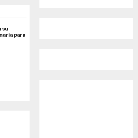
 su
naria para
o