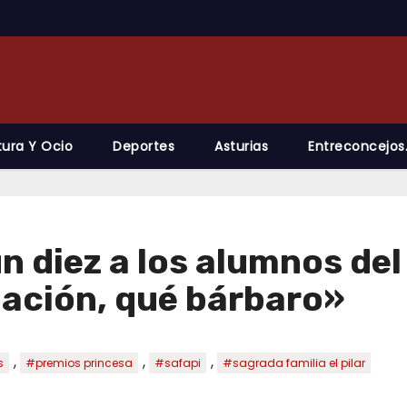
tura Y Ocio
Deportes
Asturias
Entreconcejos
 diez a los alumnos del
nación, qué bárbaro»
,
,
,
s
#premios princesa
#safapi
#sagrada familia el pilar