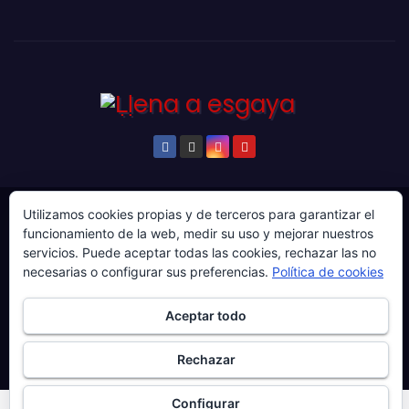
Utilizamos cookies propias y de terceros para garantizar el
© Copyright 2024. Todos los derechos reservados.
funcionamiento de la web, medir su uso y mejorar nuestros
Web gestionada por Producciones Audiovisuales El
servicios. Puede aceptar todas las cookies, rechazar las no
Guaje Visuals.
necesarias o configurar sus preferencias.
Política de cookies
Sobre ‘Ḷḷena a esgaya’
Publicidad
Contacto
Aceptar todo
Política de privacidad
Política de cookies
Rechazar
Más información sobre las cookies
Configurar