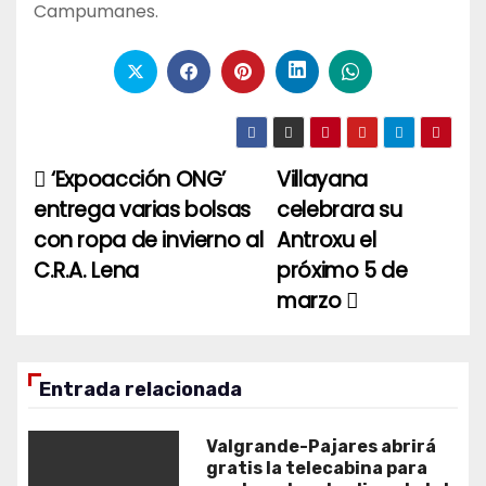
Campumanes.
‘Expoacción ONG’
Villayana
Navegación
entrega varias bolsas
celebrara su
de
con ropa de invierno al
Antroxu el
entradas
C.R.A. Lena
próximo 5 de
marzo
Entrada relacionada
Valgrande-Pajares abrirá
gratis la telecabina para