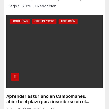
desde Cuitunigru
Ago 9, 2026
Redacción
ACTUALIDAD
CULTURA Y OCIO
EDUCACIÓN
Aprender asturiano en Campomanes:
abierto el plazo para inscribirse en el
programa Falamos