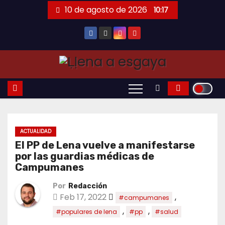
Saltar
10 de agosto de 2026
10:17
al
contenido
ACTUALIDAD
El PP de Lena vuelve a manifestarse
por las guardias médicas de
Campumanes
Por
Redacción
Feb 17, 2022
,
#campumanes
,
,
#populares de lena
#pp
#salud