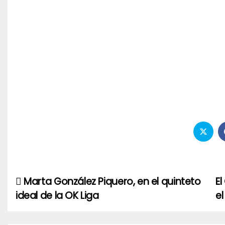
Marta González Piquero, en el quinteto
E
Navegación
ideal de la OK Liga
e
de
entradas