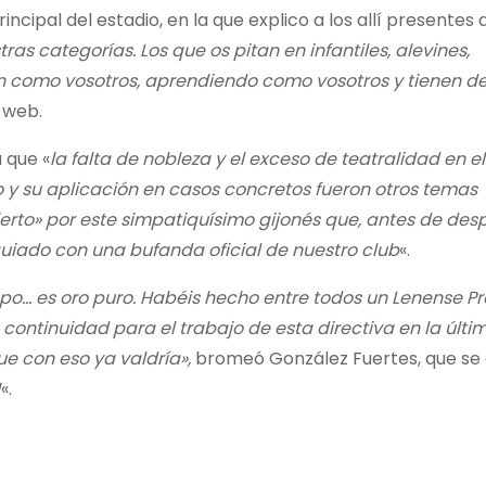
ncipal del estadio, en la que explico a los allí presentes 
as categorías. Los que os pitan en infantiles, alevines,
n como vosotros, aprendiendo como vosotros y tienen d
u web.
 que «
la falta de nobleza y el exceso de teatralidad en el 
y su aplicación en casos concretos fueron otros temas
rto» por este simpatiquísimo gijonés que, antes de desp
quiado con una bufanda oficial de nuestro club
«.
ampo… es oro puro. Habéis hecho entre todos un Lenense Pr
 continuidad para el trabajo de esta directiva en la úl
ue con eso ya valdría»,
bromeó González Fuertes, que se 
!
«.