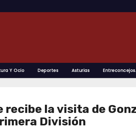
tura Y Ocio
Deportes
Asturias
Entreconcejos
recibe la visita de Gon
rimera División