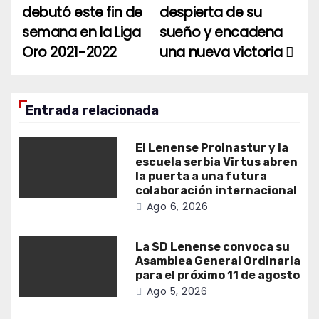
debutó este fin de
despierta de su
de
semana en la Liga
sueño y encadena
entradas
Oro 2021-2022
una nueva victoria
Entrada relacionada
El Lenense Proinastur y la
escuela serbia Virtus abren
la puerta a una futura
colaboración internacional
Ago 6, 2026
La SD Lenense convoca su
Asamblea General Ordinaria
para el próximo 11 de agosto
Ago 5, 2026