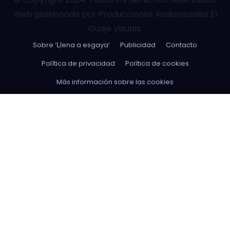
Web gestionada por Producciones Audiovisuales El
Guaje Visuals.
Sobre ‘Ḷḷena a esgaya’
Publicidad
Contacto
Política de privacidad
Política de cookies
Más información sobre las cookies