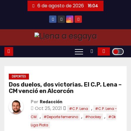
Saltar
6 de agosto de 2026
16:04
al
contenido
DEPORTES
Dos duelos, dos victorias. El C.P. Lena –
CM venció en Alcorcón
Por
Redacción
Oct 25, 2021
,
#C.P. Lena
#C.P. Lena -
,
,
,
CM
#Deporte femenino
#hockey
#Ok
Liga Plata