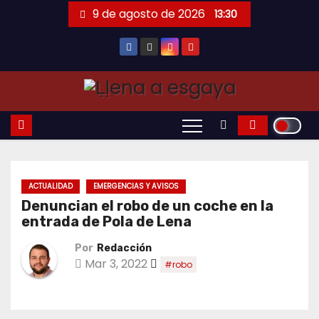
Saltar
9 de agosto de 2026
13:30
al
contenido
ACTUALIDAD
EMERGENCIAS Y AVISOS
Denuncian el robo de un coche en la
entrada de Pola de Lena
Por
Redacción
Mar 3, 2022
#robo