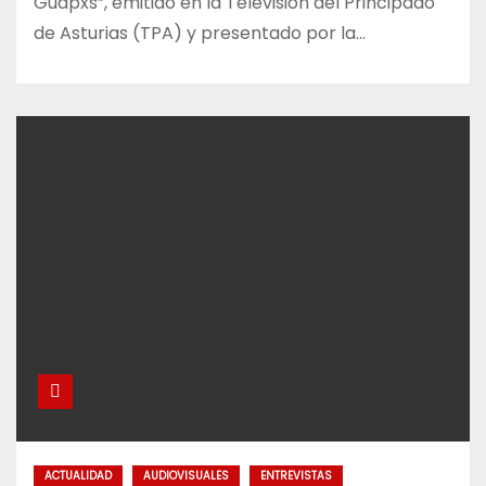
Guapxs”, emitido en la Televisión del Principado
de Asturias (TPA) y presentado por la…
ACTUALIDAD
AUDIOVISUALES
ENTREVISTAS