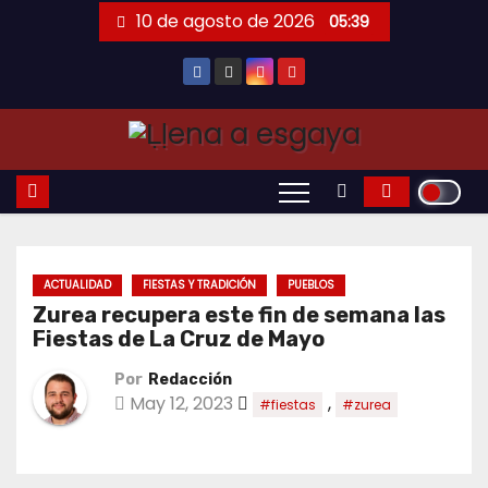
Saltar
10 de agosto de 2026
05:39
al
contenido
ACTUALIDAD
FIESTAS Y TRADICIÓN
PUEBLOS
Zurea recupera este fin de semana las
Fiestas de La Cruz de Mayo
Por
Redacción
May 12, 2023
,
#fiestas
#zurea