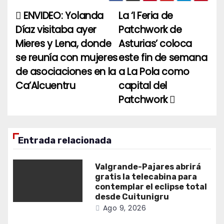
ENVIDEO: Yolanda
La ‘I Feria de
Navegación
Díaz visitaba ayer
Patchwork de
de
Mieres y Lena, donde
Asturias’ coloca
entradas
se reunía con mujeres
este fin de semana
de asociaciones en la
a La Pola como
Ca’Alcuentru
capital del
Patchwork
Entrada relacionada
Valgrande-Pajares abrirá
gratis la telecabina para
contemplar el eclipse total
desde Cuitunigru
Ago 9, 2026