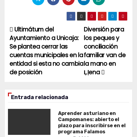
Ultimátum del
Diversión para
Navegación
Ayuntamiento a Unicaja:
los peques y
de
Se plantea cerrar las
conciliación
entradas
cuentas municipales en la
familiar van de
entidad si esta no cambia
la mano en
de posición
Ḷḷena
Entrada relacionada
Aprender asturiano en
Campomanes: abierto el
plazo para inscribirse en el
programa Falamos