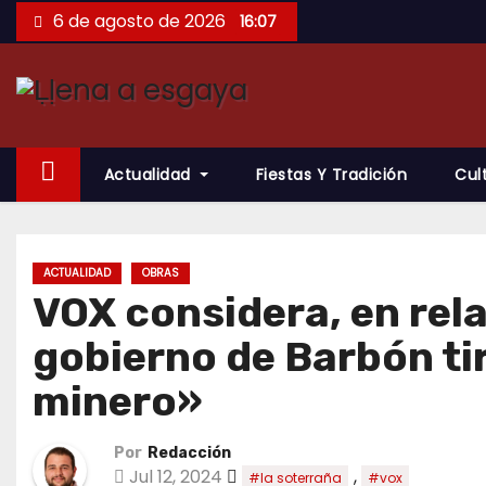
Saltar
6 de agosto de 2026
16:07
al
contenido
Actualidad
Fiestas Y Tradición
Cul
ACTUALIDAD
OBRAS
VOX considera, en rela
gobierno de Barbón tir
minero»
Por
Redacción
Jul 12, 2024
,
#la soterraña
#vox