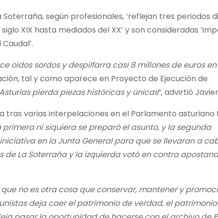
oterraña, según profesionales, ‘reflejan tres periodos d
l siglo XIX hasta mediados del XX’ y son consideradas ‘im
 Caudal’.
ce oídos sordos
y
despilfarra casi 8 millones de euros e
ación, tal y como aparece en Proyecto de Ejecución de
Asturias pierda piezas históricas y únicas
”, advirtió Javie
a tras varias interpelaciones en el Parlamento asturiano 
 primera ni siquiera se preparó el asunto, y la segunda
niciativa en la Junta General para que se llevaran a cab
 de La Soterraña y la izquierda votó en contra apostand
, que no es otra cosa que conservar, mantener y promoc
unistas
deja caer el patrimonio de verdad, el patrimonio
eja pasar la oportunidad de hacerse con el archivo de