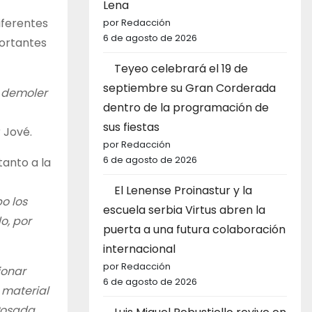
Lena
iferentes
por Redacción
6 de agosto de 2026
portantes
Teyeo celebrará el 19 de
septiembre su Gran Corderada
n demoler
dentro de la programación de
sus fiestas
r Jové.
por Redacción
6 de agosto de 2026
tanto a la
El Lenense Proinastur y la
o los
escuela serbia Virtus abren la
o, por
puerta a una futura colaboración
internacional
por Redacción
ionar
6 de agosto de 2026
 material
 Posada