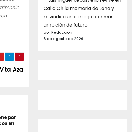
Luis Miguel Rebustiello revive en
atrimonio
Calla Oh la memoria de Lena y
con
reivindica un concejo con más
ambición de futuro
por Redacción
6 de agosto de 2026
Vital Aza
ene por
dos en