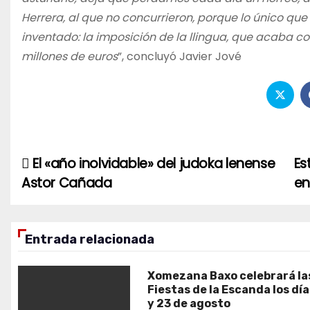
Herrera, al que no concurrieron, porque lo único que
inventado: la imposición de la llingua, que acaba co
millones de euros
”, concluyó Javier Jové
El «año inolvidable» del judoka lenense
Es
Navegación
Astor Cañada
en
de
entradas
Entrada relacionada
Xomezana Baxo celebrará la
Fiestas de la Escanda los dí
y 23 de agosto