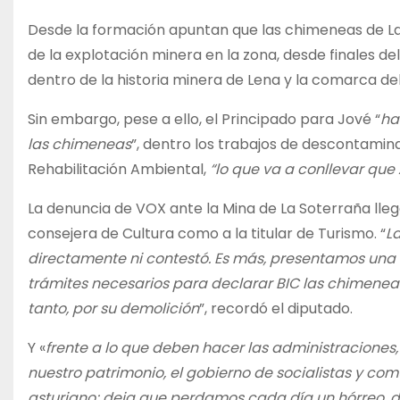
Desde la formación apuntan que las chimeneas de La S
de la explotación minera en la zona, desde finales de
dentro de la historia minera de Lena y la comarca del
Sin embargo, pese a ello, el Principado para Jové “
ha
las chimeneas
”, dentro los trabajos de descontamin
Rehabilitación Ambiental,
“lo que va a conllevar que 
La denuncia de VOX ante la Mina de La Soterraña lleg
consejera de Cultura como a la titular de Turismo. “
La
directamente ni contestó. Es más, presentamos una i
trámites necesarios para declarar BIC las chimeneas
tanto, por su demolición
”, recordó el diputado.
Y «
frente a lo que deben hacer las administraciones
nuestro patrimonio, el gobierno de socialistas y com
asturiano; deja que perdamos cada día un hórreo, d