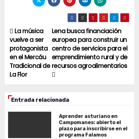
La música
Lena busca financiación
Navegación
vuelve a ser
europea para construir un
de
protagonista
centro de servicios para el
entradas
en el Mercáu
emprendimiento rural y de
Tradicional de
recursos agroalimentarios
La Flor
Entrada relacionada
Aprender asturiano en
Campomanes: abierto el
plazo para inscribirse en el
programa Falamos