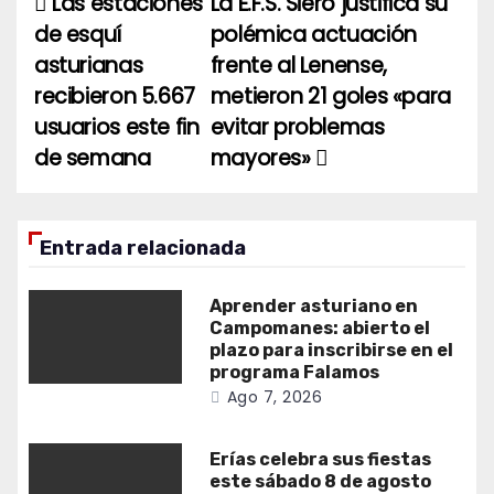
Las estaciones
La E.F.S. Siero justifica su
Navegación
de esquí
polémica actuación
de
asturianas
frente al Lenense,
entradas
recibieron 5.667
metieron 21 goles «para
usuarios este fin
evitar problemas
de semana
mayores»
Entrada relacionada
Aprender asturiano en
Campomanes: abierto el
plazo para inscribirse en el
programa Falamos
Ago 7, 2026
Erías celebra sus fiestas
este sábado 8 de agosto