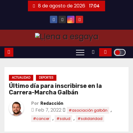
Saltar
8 de agosto de 2026
17:04
al
contenido
ACTUALIDAD
DEPORTES
Último día para inscribirse en la
Carrera-Marcha Galbán
Por
Redacción
Feb 7, 2022
,
#asociación galbán
,
,
#cancer
#salud
#solidaridad