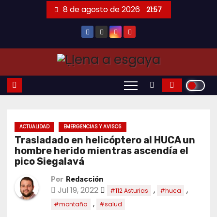
Saltar
8 de agosto de 2026
21:57
al
contenido
ACTUALIDAD
EMERGENCIAS Y AVISOS
Trasladado en helicóptero al HUCA un
hombre herido mientras ascendía el
pico Siegalavá
Por
Redacción
Jul 19, 2022
,
,
#112 Asturias
#huca
,
#montaña
#salud