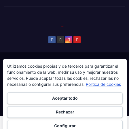
© Copyright 2024. Todos los derechos reservados.
Utilizamos cookies propias y de terceros para garantizar el
Web gestionada por Producciones Audiovisuales El
funcionamiento de la web, medir su uso y mejorar nuestros
servicios. Puede aceptar todas las cookies, rechazar las no
Guaje Visuals.
necesarias o configurar sus preferencias.
Política de cookies
Sobre ‘Ḷḷena a esgaya’
Publicidad
Contacto
Aceptar todo
Política de privacidad
Política de cookies
Más información sobre las cookies
Rechazar
Configurar