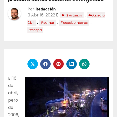
Por
Redacción
Abr 16, 2022
,
#112 Asturias
#Guardia
,
,
,
Civil
#samur
#sepabomberos
#sespa
El 16
de
abril,
pero
de
2006,