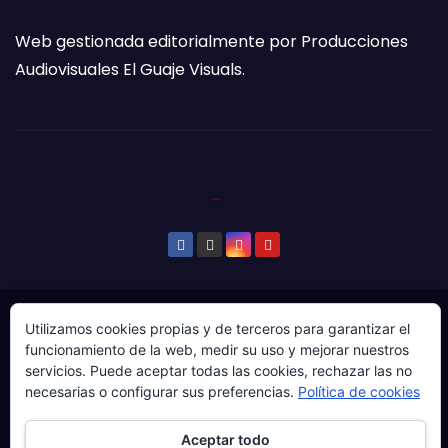
Web gestionada editorialmente por Producciones
Audiovisuales El Guaje Visuals.
© Copyright 2024. Todos los derechos reservados.
Utilizamos cookies propias y de terceros para garantizar el
funcionamiento de la web, medir su uso y mejorar nuestros
Web gestionada por Producciones Audiovisuales El
servicios. Puede aceptar todas las cookies, rechazar las no
Guaje Visuals.
necesarias o configurar sus preferencias.
Política de cookies
Sobre ‘Ḷḷena a esgaya’
Publicidad
Contacto
Aceptar todo