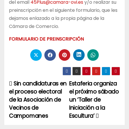
del email
45Plus@camara-ovi.es
y/o realizar su
preinscripción en el siguiente formulario, que les
dejamos enlazado a la propia página de la
Cámara de Comercio.
FORMULARIO DE PREINSCRIPCIÓN
Sin candidaturas en
Estaferia organiza
Navegación
el proceso electoral
el próximo sábado
de
de la Asociación de
un ‘Taller de
entradas
Vecinos de
Iniciación a la
Campomanes
Escultura’