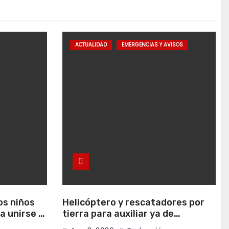
ACTUALIDAD
EMERGENCIAS Y AVISOS
os niños
Helicóptero y rescatadores por
a unirse al
tierra para auxiliar ya de
madrugada a dos senderistas