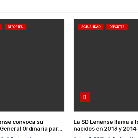
DEPORTES
ACTUALIDAD
DEPORTES
ense convoca su
La SD Lenense llama a l
General Ordinaria para
nacidos en 2013 y 2014 
 11 de agosto
club