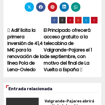
Adif licita la
El Principado ofrecerá
Navegación
primera
acceso gratuito a la
de
inversión de 41,4
telecabina de
entradas
M€ para la
Valgrande-Pajares el 1
renovación de la
de septiembre, con
línea Pola de
motivo del final de La
Lena-Oviedo
Vuelta a España
Entrada relacionada
Valgrande-Pajares abrirá