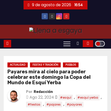
Saltar
9 de agosto de 2026
16:54
al
contenido
ACTUALIDAD
FIESTAS Y TRADICIÓN
PUEBLOS
Payares mira al cielo para poder
celebrar este domingo la Copa del
Mundo de Esquí Yerba
Por
Redacción
Ago 22, 2024
,
,
#esquí
#esquí yerba
,
,
#fiestas
#pajares
#payares