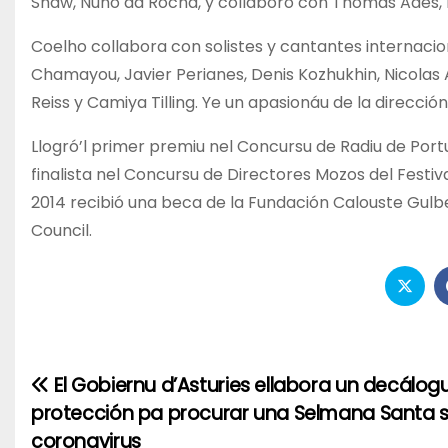
Shaw, Nuno da Rocha, y collaboró con Thomas Adès,
Coelho collabora con solistes y cantantes internacio
Chamayou, Javier Perianes, Denis Kozhukhin, Nicolas 
Reiss y Camiya Tilling. Ye un apasionáu de la direcci
Llogró’l primer premiu nel Concursu de Radiu de Portu
finalista nel Concursu de Directores Mozos del Festiv
2014 recibió una beca de la Fundación Calouste Gulbe
Council.
El Gobiernu d’Asturies ellabora un decálog
Navegación
protección pa procurar una Selmana Santa s
de
coronavirus