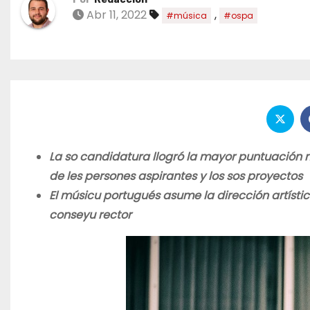
Abr 11, 2022
,
#música
#ospa
La so candidatura llogró la mayor puntuación na
de les persones aspirantes y los sos proyectos
El músicu portugués asume la dirección artística
conseyu rector