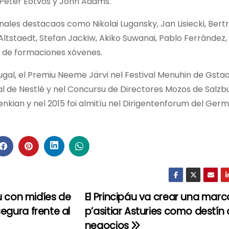
 Peter Eötvös y John Adams.
nales destacaos como Nikolai Lugansky, Jan Lisiecki, Bert
Altstaedt, Stefan Jackiw, Akiko Suwanai, Pablo Ferrández
ón de formaciones xóvenes.
gal, el Premiu Neeme Järvi nel Festival Menuhin de Gstaad
al de Nestlé y nel Concursu de Directores Mozos de Salzb
nkian y nel 2015 foi almitíu nel Dirigentenforum del Ger
u con midíes de
El Principáu va crear una marc
egura frente al
p’asitiar Asturies como destín
negocios