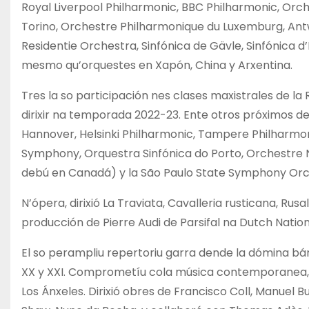
Royal Liverpool Philharmonic, BBC Philharmonic, Orc
Torino, Orchestre Philharmonique du Luxemburg, An
Residentie Orchestra, Sinfónica de Gävle, Sinfónica
mesmo qu’orquestes en Xapón, China y Arxentina.
Tres la so participación nes clases maxistrales de l
dirixir na temporada 2022-23. Ente otros próximos d
Hannover, Helsinki Philharmonic, Tampere Philharmo
Symphony, Orquestra Sinfónica do Porto, Orchestre N
debú en Canadá) y la São Paulo State Symphony Orche
N’ópera, dirixió La Traviata, Cavalleria rusticana, Ru
producción de Pierre Audi de Parsifal na Dutch Natio
El so perampliu repertoriu garra dende la dómina bá
XX y XXI. Comprometíu cola música contemporanea, dir
Los Ánxeles. Dirixió obres de Francisco Coll, Manuel 