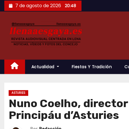
Saltar
7 de agosto de 2026
20:48
al
contenido
Actualidad
Fiestas Y Tradición
C
ASTURIES
Nuno Coelho, director 
Principáu d’Asturies
Por
Redacción