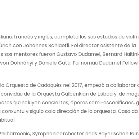
ianu, francés y inglés, completa los sos estudios de violí
úrich con Johannes Schlaefli. Foi director asistente de la
os sos mentores fueron Gustavo Dudamel, Bernard Haitin
h von Dohnányi y Daniele Gatti. Foi nomáu Dudamel Fellow
 la Orquesta de Cadaqués nel 2017, empezó a collaborar
 convidáu de la Orquesta Gulbenkian de Lisboa y, de maga
tos qu’incluyen conciertos, óperes semi-escenificaes, ga
u conxuntu y siguío cola dirección de la orquesta. Casa d
bitual.
s Philharmonic, Symphonieorchester deas Bayerischen Run