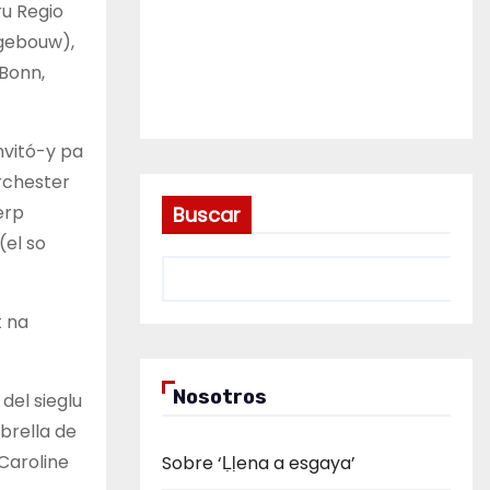
ru Regio
tgebouw),
 Bonn,
nvitó-y pa
rchester
erp
Buscar
(el so
t na
Nosotros
del sieglu
brella de
 Caroline
Sobre ‘Ḷḷena a esgaya’