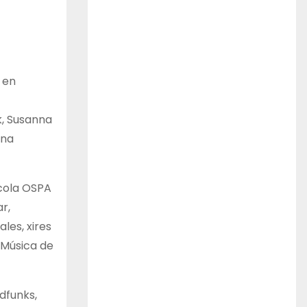
n en
k, Susanna
 na
 cola OSPA
r,
les, xires
a Música de
dfunks,