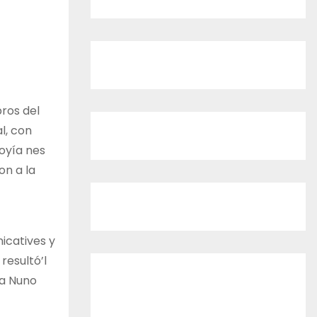
ros del
l, con
oyía nes
on a la
icatives y
resultó’l
 a Nuno