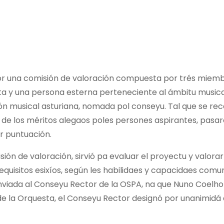
por una comisión de valoración compuesta por trés miemb
ta y una persona esterna perteneciente al ámbitu musica
ón musical asturiana, nomada pol conseyu. Tal que se rec
 de los méritos alegaos poles persones aspirantes, pasar
r puntuación.
ión de valoración, sirvió pa evaluar el proyectu y valorar
quisitos esixíos, según les habilidaes y capacidaes comun
nviada al Conseyu Rector de la OSPA, na que Nuno Coelho 
 de la Orquesta, el Conseyu Rector designó por unanimidá