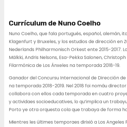
Currículum de Nuno Coelho
Nuno Coelho, que fala portugués, español, alemán, ital
Klagenfurt y Bruxeles, y los estudios de dirección en Z
Nederlands Philharmonisch Orkest ente 2015-2017. L
Mälkki, Andris Nelsons, Esa-Pekka Salonen, Christop
Filarmónica de Los Ánxeles na temporada 2018-19.
Ganador del Concursu Internacional de Dirección de
na temporada 2018-2019. Nel 2018 foi nomáu director
collabora con ellos cada temporada en cuatro proyec
y actividaes socioeducatives, lo qu’implica un trabay
Porto ye otra orquesta cola que trabaya de forma ha
Mientres les últimes temporaes dirixió a Los Angele