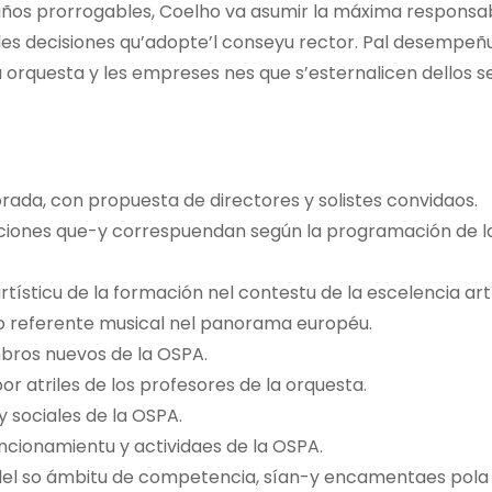
 años prorrogables, Coelho va asumir la máxima responsab
les decisiones qu’adopte’l conseyu rector. Pal desempeñu
a orquesta y les empreses nes que s’esternalicen dellos se
rada, con propuesta de directores y solistes convidaos.
uaciones que-y correspuendan según la programación de l
rtísticu de la formación nel contestu de la escelencia art
omo referente musical nel panorama européu.
embros nuevos de la OSPA.
or atriles de los profesores de la orquesta.
y sociales de la OSPA.
ncionamientu y actividaes de la OSPA.
o del so ámbitu de competencia, sían-y encamentaes pola