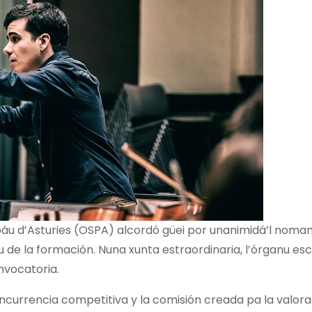
ipáu d’Asturies (OSPA) alcordó güei por unanimidá’l noma
 de la formación. Nuna xunta estraordinaria, l’órganu esc
nvocatoria.
oncurrencia competitiva y la comisión creada pa la valor