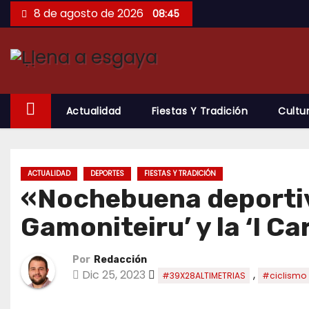
Saltar
8 de agosto de 2026
08:45
al
contenido
Actualidad
Fiestas Y Tradición
Cultu
ACTUALIDAD
DEPORTES
FIESTAS Y TRADICIÓN
«Nochebuena deportiva
Gamoniteiru’ y la ‘I C
Por
Redacción
Dic 25, 2023
,
#39X28ALTIMETRIAS
#ciclismo