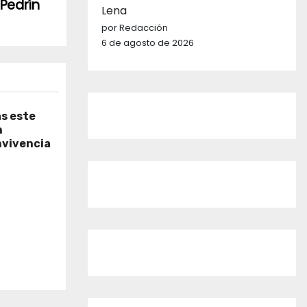
 Pedrín
Lena
por Redacción
6 de agosto de 2026
as este
n
nvivencia