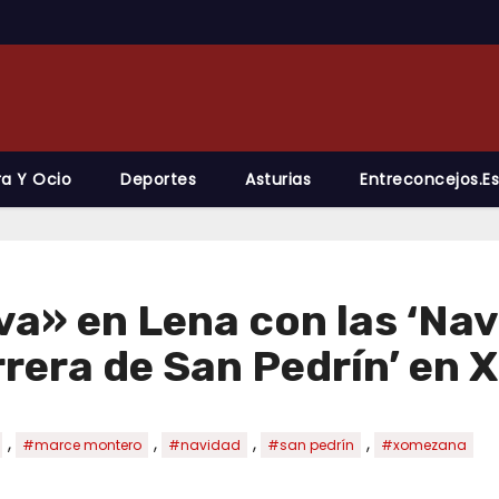
ra Y Ocio
Deportes
Asturias
Entreconcejos.es
» en Lena con las ‘Nav
arrera de San Pedrín’ en
,
,
,
,
#marce montero
#navidad
#san pedrín
#xomezana