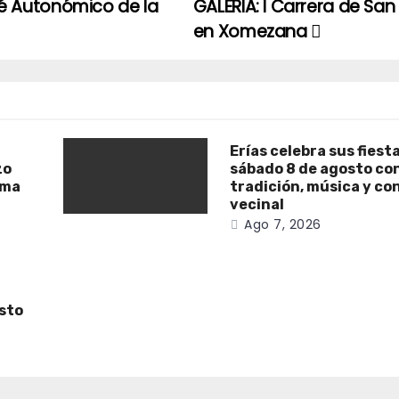
é Autonómico de la
GALERIA: I Carrera de San
en Xomezana
Erías celebra sus fiest
zo
sábado 8 de agosto co
ama
tradición, música y co
vecinal
Ago 7, 2026
osto