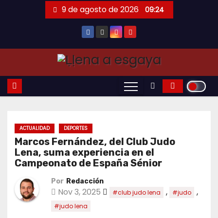
Saltar
9 de agosto de 2026
09:24
al
contenido
ACTUALIDAD
DEPORTES
Marcos Fernández, del Club Judo
Lena, suma experiencia en el
Campeonato de España Sénior
Por
Redacción
Nov 3, 2025
,
,
#club judo lena
#judo
#judo lena