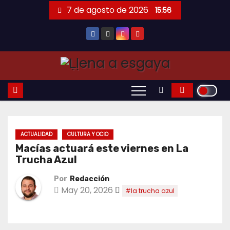
Saltar
7 de agosto de 2026
15:56
al
contenido
ACTUALIDAD
CULTURA Y OCIO
Macías actuará este viernes en La
Trucha Azul
Por
Redacción
May 20, 2026
#la trucha azul