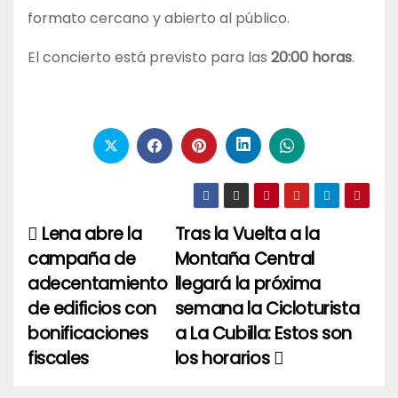
formato cercano y abierto al público.
El concierto está previsto para las
20:00 horas
.
Lena abre la
Tras la Vuelta a la
Navegación
campaña de
Montaña Central
de
adecentamiento
llegará la próxima
entradas
de edificios con
semana la Cicloturista
bonificaciones
a La Cubilla: Estos son
fiscales
los horarios