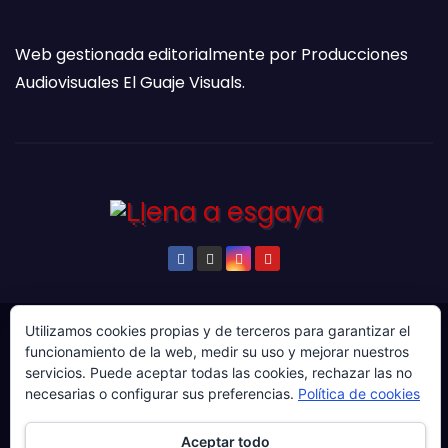
Web gestionada editorialmente por Producciones
Audiovisuales El Guaje Visuals.
Utilizamos cookies propias y de terceros para garantizar el
© Copyright 2024. Todos los derechos reservados.
funcionamiento de la web, medir su uso y mejorar nuestros
Web gestionada por Producciones Audiovisuales El
servicios. Puede aceptar todas las cookies, rechazar las no
necesarias o configurar sus preferencias.
Política de cookies
Guaje Visuals.
Sobre ‘Ḷḷena a esgaya’
Publicidad
Contacto
Aceptar todo