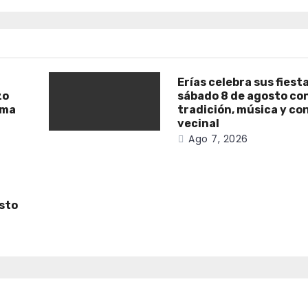
Erías celebra sus fiest
zo
sábado 8 de agosto co
ama
tradición, música y co
vecinal
Ago 7, 2026
osto