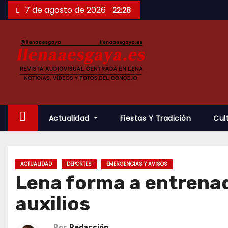
Saltar
7 de agosto de 2026
22:28
al
contenido
Actualidad
Fiestas Y Tradición
Cul
ACTUALIDAD
DEPORTES
EMERGENCIAS Y AVISOS
Lena forma a entrenad
auxilios
Por
Redacción