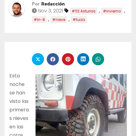
Por
Redacción
Nov 3, 2021
,
,
#112 Asturias
#invierno
,
,
#ln-8
#nieve
#tuiza
Esta
noche
se han
visto las
primera
s nieves
en las
cotas