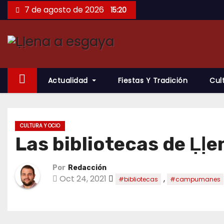
Saltar
7 de agosto de 2026
15:20
al
contenido
Actualidad
Fiestas Y Tradición
Cul
CULTURA Y OCIO
Las bibliotecas de Ḷḷe
Por
Redacción
Oct 24, 2021
,
#bibliotecas
#campumanes