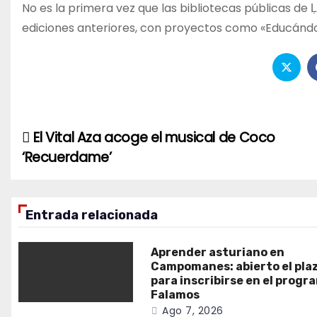
No es la primera vez que las bibliotecas públicas de 
ediciones anteriores, con proyectos como «Educándo
El Vital Aza acoge el musical de Coco
Navegación
‘Recuerdame’
de
entradas
Entrada relacionada
Aprender asturiano en
Campomanes: abierto el pla
para inscribirse en el progr
Falamos
Ago 7, 2026