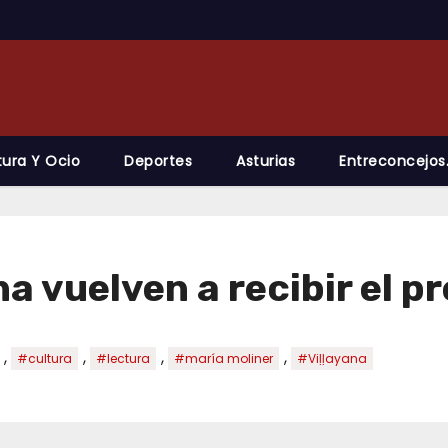
tura Y Ocio
Deportes
Asturias
Entreconcejos
na vuelven a recibir el 
,
,
,
,
#cultura
#lectura
#maría moliner
#Viḷḷayana