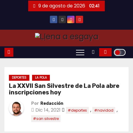
Saltar
9 de agosto de 2026
02:41
al
contenido
DEPORTES
LA POLA
La XXVII San Silvestre de La Pola abre
inscripciones hoy
Por
Redacción
Dic 14, 2021
,
,
#deportes
#navidad
#san silvestre