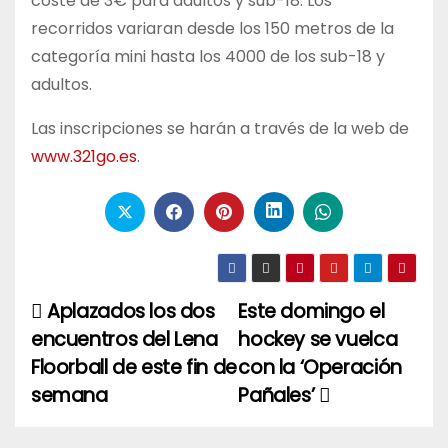
coste de 3€ para adultos y sub-18. Los
recorridos variaran desde los 150 metros de la
categoría mini hasta los 4000 de los sub-18 y
adultos.
Las inscripciones se harán a través de la web de
www.321go.es
.
Aplazados los dos
Este domingo el
Navegación
encuentros del Lena
hockey se vuelca
de
Floorball de este fin de
con la ‘Operación
entradas
semana
Pañales’