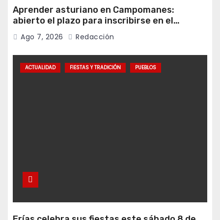
Aprender asturiano en Campomanes:
abierto el plazo para inscribirse en el
programa Falamos
Ago 7, 2026
Redacción
ACTUALIDAD
FIESTAS Y TRADICIÓN
PUEBLOS
Erías celebra sus fiestas este sábado 8 de