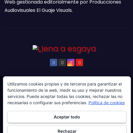
Web gestionada editorialmente por Producciones
Audiovisuales El Guaje Visuals.
Utilizamos cookies propias y de terceros para garantizar el
© Copyright 2024. Todos los derechos reservados.
funcionamiento de la web, medir su uso y mejorar nuestros
Web gestionada por Producciones Audiovisuales El
servicios. Puede aceptar todas las cookies, rechazar las no
necesarias o configurar sus preferencias.
Política de cookies
Guaje Visuals.
Sobre ‘Ḷḷena a esgaya’
Publicidad
Contacto
Aceptar todo
Política de privacidad
Política de cookies
Rechazar