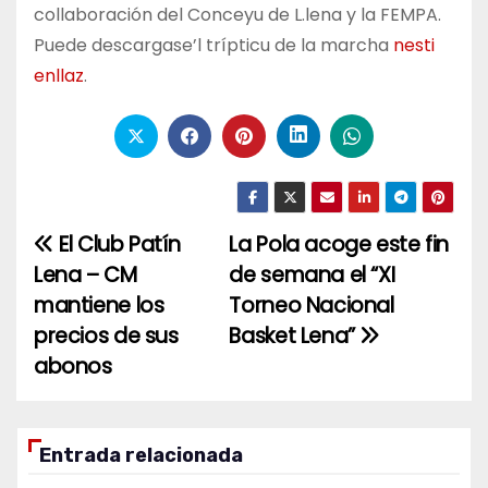
collaboración del Conceyu de L.lena y la FEMPA.
Puede descargase’l trípticu de la marcha
nesti
enllaz
.
El Club Patín
La Pola acoge este fin
Navegación
Lena – CM
de semana el “XI
de
mantiene los
Torneo Nacional
entradas
precios de sus
Basket Lena”
abonos
Entrada relacionada