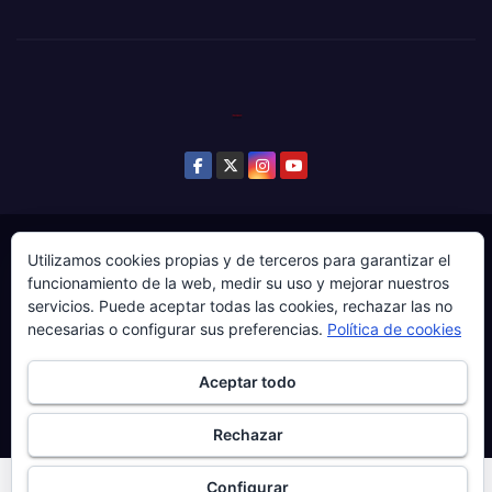
© Copyright 2024. Todos los derechos reservados.
Utilizamos cookies propias y de terceros para garantizar el
funcionamiento de la web, medir su uso y mejorar nuestros
Web gestionada por Producciones Audiovisuales El
servicios. Puede aceptar todas las cookies, rechazar las no
Guaje Visuals.
necesarias o configurar sus preferencias.
Política de cookies
Sobre ‘Ḷḷena a esgaya’
Publicidad
Contacto
Aceptar todo
Política de privacidad
Política de cookies
Más información sobre las cookies
Rechazar
Configurar