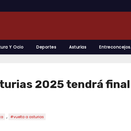
tura Y Ocio
Deportes
Asturias
Entreconcejos
sturias 2025 tendrá final
,
ta
#vuelta a asturias