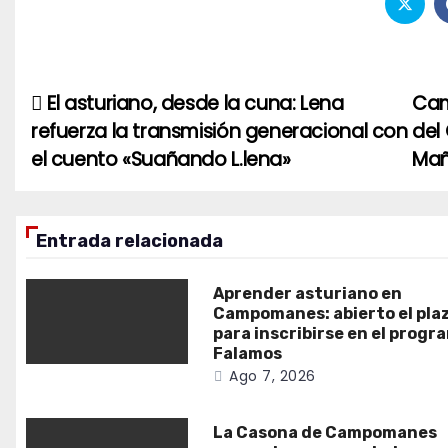
El asturiano, desde la cuna: Lena
Cam
Navegación
refuerza la transmisión generacional con
del
de
el cuento «Suañando L.lena»
Mañ
entradas
Entrada relacionada
Aprender asturiano en
Campomanes: abierto el pla
para inscribirse en el progr
Falamos
Ago 7, 2026
La Casona de Campomanes