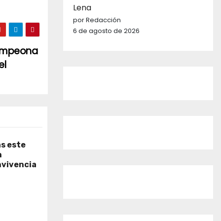
Lena
por Redacción
6 de agosto de 2026
campeona
el
as este
n
nvivencia