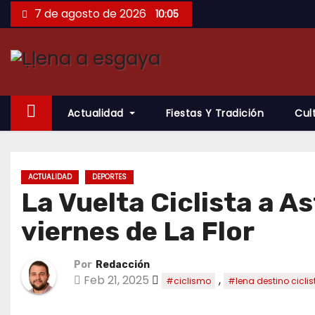
Saltar
7 de agosto de 2026
10:05
al
contenido
Actualidad
Fiestas Y Tradición
Cul
ACTUALIDAD
DEPORTES
La Vuelta Ciclista a A
viernes de La Flor
Por
Redacción
Feb 21, 2025
,
#ciclismo
#lena destino ciclis