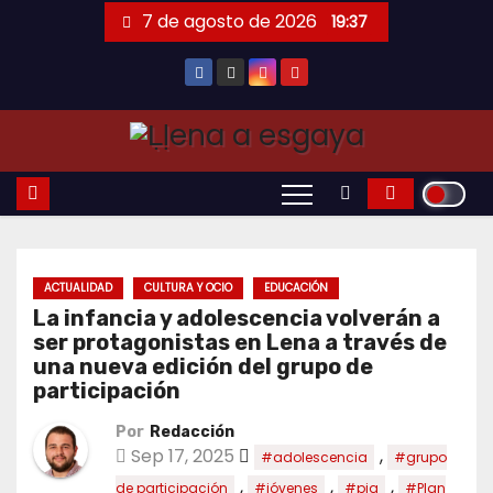
Saltar
7 de agosto de 2026
19:37
al
contenido
ACTUALIDAD
CULTURA Y OCIO
EDUCACIÓN
La infancia y adolescencia volverán a
ser protagonistas en Lena a través de
una nueva edición del grupo de
participación
Por
Redacción
Sep 17, 2025
,
#adolescencia
#grupo
,
,
,
de participación
#jóvenes
#pia
#Plan