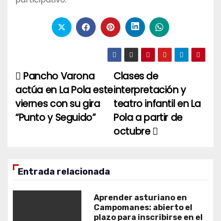
Pancho Varona
Clases de
Navegación
actúa en La Pola este
interpretación y
de
viernes con su gira
teatro infantil en La
entradas
“Punto y Seguido”
Pola a partir de
octubre
Entrada relacionada
Aprender asturiano en
Campomanes: abierto el
plazo para inscribirse en el