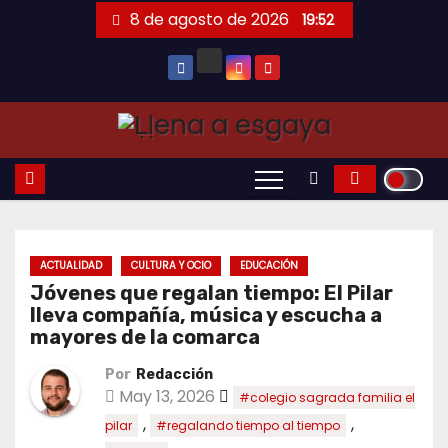
Saltar
8 de agosto de 2026
19:52
al
contenido
ACTUALIDAD
CULTURA Y OCIO
EDUCACIÓN
Jóvenes que regalan tiempo: El Pilar
lleva compañía, música y escucha a
mayores de la comarca
Por
Redacción
May 13, 2026
#colegio sagrada familia el
,
,
pilar
#regalando tiempo al tiempo