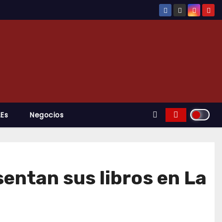
.es
Negocios
entan sus libros en La